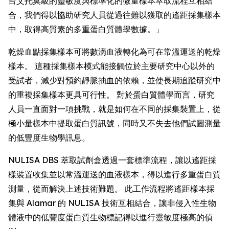
台艾托莫級的靈敏度與標準化的微量樣本萃取流程互相結
合，我們得以協助研究人員從過往難以獲取的遙距採集樣本
中，取得高質素的多重蛋白質體學數據。」
乾燥血點採集樣本可將數滴血液轉化為可在常溫運送的乾燥
樣本。 這種採集樣本模式能接觸位於主要研究中心以外的
受試者，減少對預約靜脈抽血的依賴，並使長期追蹤研究中
的重複採集樣本更具可行性。 對於蛋白質體學而言，研究
人員一直面對一項挑戰，就是如何在不同的採集裝置上，從
極小量樣本中提取蛋白質訊號，同時又不失去他們試圖測量
的低豐度生物學訊息。
NULISA DBS 萃取試劑盒透過一套標準流程，讓以遙距採
樣裝置收集並以常溫運送的血液樣本，得以進行多重蛋白質
測量，從而解決上述技術難題。 此工作流程將遙距樣本採
集與 Alamar 的 NULISA 技術互相結合，讓非侵入性生物
體液中的低豐度蛋白質生物標記得以進行靈敏度極高的偵