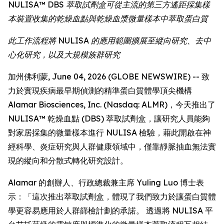
NULISA™ DBS 萃取試劑盒可從主流的第三方遙距採集樣
本裝置收集的乾燥血點與乾燥血漿微量樣本中萃取蛋白質
此工作流程將 NULISA 的應用範圍擴展至縱向研究、去中
心化研究，以及大規模族群研究
加州佛利蒙, June 04, 2026 (GLOBE NEWSWIRE) -- 致
力於實現疾病最早期偵測的精準蛋白質體學頂尖機構
Alamar Biosciences, Inc. (Nasdaq: ALMR)，今天推出了
NULISA™ 乾燥血點 (DBS) 萃取試劑盒，讓研究人員能夠
對家居採集的微量樣本進行 NULISA 檢驗，藉此開啟在神
經科學、炎症研究與人群健康領域中，僅靠靜脈抽血無法實
現的縱向和分散式轉化研究設計。
Alamar 的創辦人、行政總裁兼主席 Yuling Luo 博士表
示：「這次推出萃取試劑盒，體現了我們致力於讓蛋白質體
學更容易應用於人群篩檢計劃的承諾。 透過將 NULISA 平