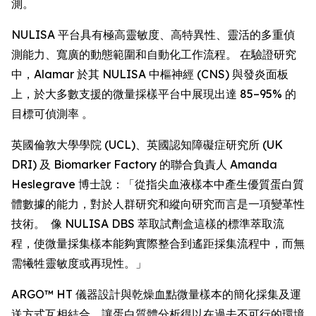
測。
NULISA 平台具有極高靈敏度、高特異性、靈活的多重偵
測能力、寬廣的動態範圍和自動化工作流程。 在驗證研究
中，Alamar 於其 NULISA 中樞神經 (CNS) 與發炎面板
上，於大多數支援的微量採樣平台中展現出達 85–95% 的
目標可偵測率 。
英國倫敦大學學院 (UCL)、英國認知障礙症研究所 (UK
DRI) 及 Biomarker Factory 的聯合負責人 Amanda
Heslegrave 博士說：「從指尖血液樣本中產生優質蛋白質
體數據的能力，對於人群研究和縱向研究而言是一項變革性
技術。 像 NULISA DBS 萃取試劑盒這樣的標準萃取流
程，使微量採集樣本能夠實際整合到遙距採集流程中，而無
需犧牲靈敏度或再現性。」
ARGO™ HT 儀器設計與乾燥血點微量樣本的簡化採集及運
送方式互相結合，讓蛋白質體分析得以在過去不可行的環境