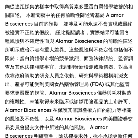
夠從遙距採集的樣本中取得高質素多重蛋白質體學數據的相
關陳述。 本新聞稿中的任何前瞻性陳述皆基於 Alamar
Biosciences 目前的預期，並涉及可能永遠不會實現或最終
被證實不正確的假設。 謹此提醒讀者，實際結果可能因各
種風險與不確定性而與 Alamar Biosciences 的前瞻性陳述
所明示或暗示者有重大差異。這些風險與不確定性包括但不
限於：蛋白質體學市場的競爭激烈、面臨法律訴訟、監管調
查及其他法律相關事宜、未能開發新檢測或新儀器、對高度
依靠政府資助的研究人員之依賴、研究與學術機構削減支
出、產品可能受到美國食品藥物管理局 (FDA) 或其他監管
要求更嚴厲的規管、Alamar Biosciences 儀器與耗材製造
的複雜性、未能取得未來臨床或診斷用途產品的上市許可、
Alamar Biosciences 在保護其智識產權方面的能力等相關
的風險及不確性，以及 Alamar Biosciences 向美國證券交
易委員會提交文件中所述的其他風險。 Alamar
Biosciences 明確聲明，除法律要求外，概不承擔更新任何