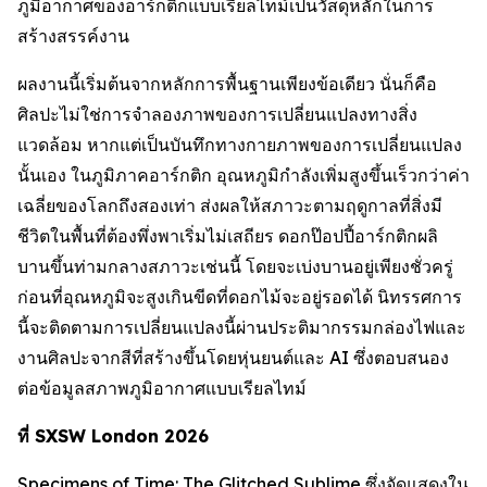
ภูมิอากาศของอาร์กติกแบบเรียลไทม์เป็นวัสดุหลักในการ
สร้างสรรค์งาน
ผลงานนี้เริ่มต้นจากหลักการพื้นฐานเพียงข้อเดียว นั่นก็คือ
ศิลปะไม่ใช่การจำลองภาพของการเปลี่ยนแปลงทางสิ่ง
แวดล้อม หากแต่เป็นบันทึกทางกายภาพของการเปลี่ยนแปลง
นั้นเอง ในภูมิภาคอาร์กติก อุณหภูมิกำลังเพิ่มสูงขึ้นเร็วกว่าค่า
เฉลี่ยของโลกถึงสองเท่า ส่งผลให้สภาวะตามฤดูกาลที่สิ่งมี
ชีวิตในพื้นที่ต้องพึ่งพาเริ่มไม่เสถียร ดอกป๊อปปี้อาร์กติกผลิ
บานขึ้นท่ามกลางสภาวะเช่นนี้ โดยจะเบ่งบานอยู่เพียงชั่วครู่
ก่อนที่อุณหภูมิจะสูงเกินขีดที่ดอกไม้จะอยู่รอดได้ นิทรรศการ
นี้จะติดตามการเปลี่ยนแปลงนี้ผ่านประติมากรรมกล่องไฟและ
งานศิลปะจากสีที่สร้างขึ้นโดยหุ่นยนต์และ AI ซึ่งตอบสนอง
ต่อข้อมูลสภาพภูมิอากาศแบบเรียลไทม์
ที่ SXSW London 2026
Specimens of Time: The Glitched Sublime
ซึ่งจัดแสดงใน