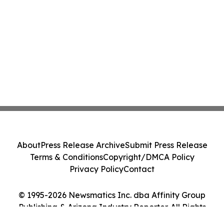
About
Press Release Archive
Submit Press Release
Terms & Conditions
Copyright/DMCA Policy
Privacy Policy
Contact
© 1995-2026 Newsmatics Inc. dba Affinity Group
Publishing & Arizona Industry Reporter. All Rights
Reserved.