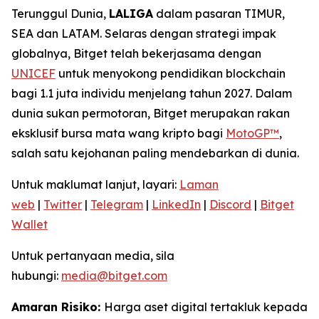
Terunggul Dunia,
LALIGA
dalam pasaran TIMUR,
SEA dan LATAM. Selaras dengan strategi impak
globalnya, Bitget telah bekerjasama dengan
UNICEF
untuk menyokong pendidikan blockchain
bagi 1.1 juta individu menjelang tahun 2027. Dalam
dunia sukan permotoran, Bitget merupakan rakan
eksklusif bursa mata wang kripto bagi
MotoGP™
,
salah satu kejohanan paling mendebarkan di dunia.
Untuk maklumat lanjut, layari:
Laman
web
|
Twitter
|
Telegram
|
LinkedIn
|
Discord
|
Bitget
Wallet
Untuk pertanyaan media, sila
hubungi:
media@bitget.com
Amaran Risiko:
Harga aset digital tertakluk kepada