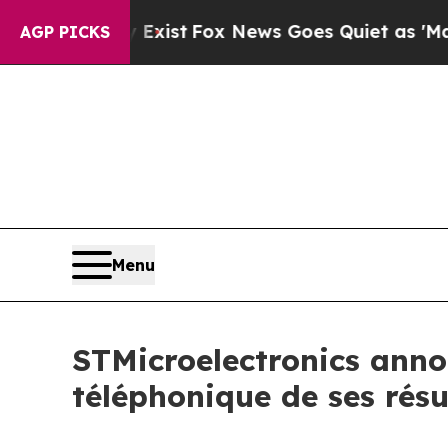
roof They Exist
Fox News Goes Quiet as 'Maga Med
AGP PICKS
Menu
STMicroelectronics annon
téléphonique de ses résu