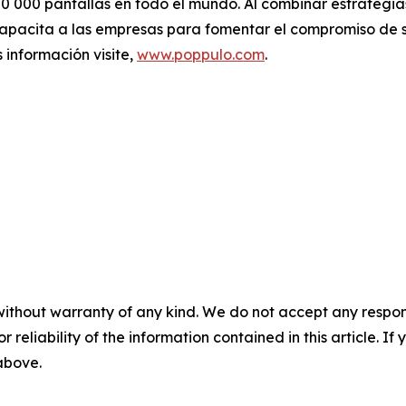
00 000 pantallas en todo el mundo. Al combinar estrateg
capacita a las empresas para fomentar el compromiso de s
 información visite,
www.poppulo.com
.
without warranty of any kind. We do not accept any responsib
r reliability of the information contained in this article. I
 above.