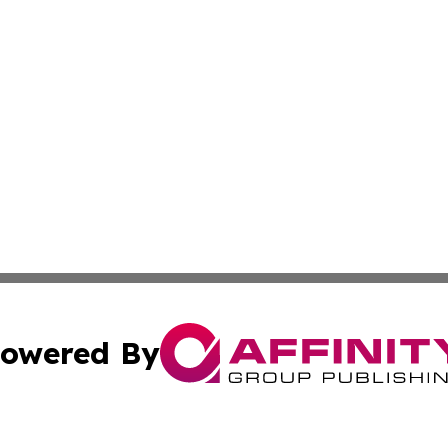
owered By
ubmit Press Release
Terms & Conditions
Copyright/DMCA