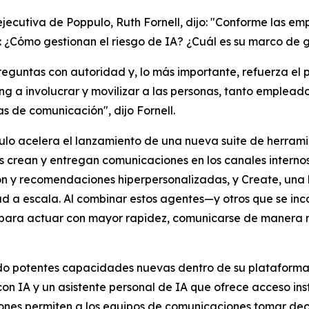
ejecutiva de Poppulo, Ruth Fornell, dijo: "Conforme las e
es: ¿Cómo gestionan el riesgo de IA? ¿Cuál es su marco 
preguntas con autoridad y, lo más importante, refuerza el
g a involucrar y movilizar a las personas, tanto emplead
as de comunicación", dijo Fornell.
ppulo acelera el lanzamiento de una nueva suite de herra
crean y entregan comunicaciones en los canales internos y
ón y recomendaciones hiperpersonalizadas, y
Create,
una 
d a escala. Al combinar estos agentes—y otros que se in
ara actuar con mayor rapidez, comunicarse de manera más
do potentes capacidades nuevas dentro de su plataforma
on IA y un asistente personal de IA que ofrece acceso in
ones permiten a los equipos de comunicaciones tomar deci