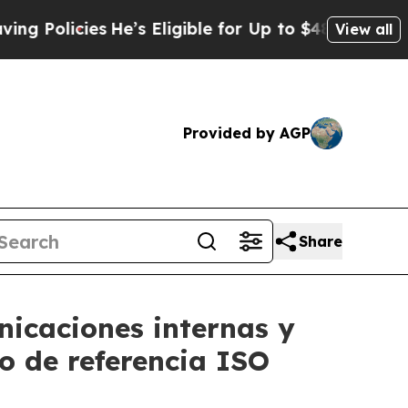
icies
He’s Eligible for Up to $480,000 After Bei
View all
Provided by AGP
Share
nicaciones internas y
to de referencia ISO