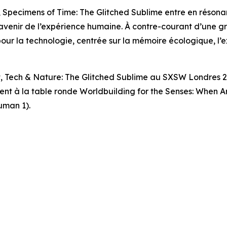
,
Specimens of Time: The Glitched Sublime
entre en résonan
et l’avenir de l’expérience humaine. À contre-courant d’une g
 pour la technologie, centrée sur la mémoire écologique, l
t, Tech & Nature: The Glitched Sublime
au SXSW Londres 202
ment à la table ronde
Worldbuilding for the Senses: When 
uman 1).