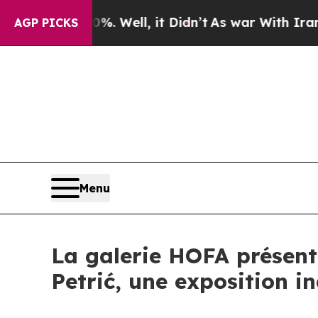
und 40%. Well, it Didn’t
As war With Iran Drove
AGP PICKS
Menu
La galerie HOFA présent
Petrić, une exposition 