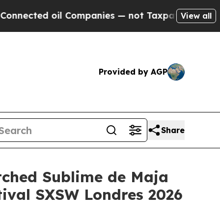
ected oil Companies — not Taxpayers — the Chanc
View all
Provided by AGP
Share
itched Sublime de Maja
stival SXSW Londres 2026