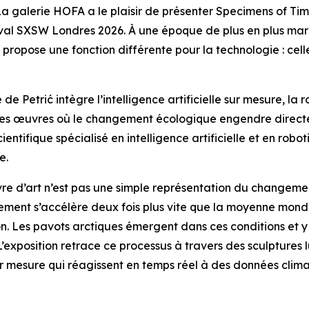
galerie HOFA a le plaisir de présenter
Specimens of Tim
val SXSW Londres 2026. À une époque de plus en plus marqu
propose une fonction différente pour la technologie : cell
e Petrić intègre l’intelligence artificielle sur mesure, la
des œuvres où le changement écologique engendre directe
ntifique spécialisé en intelligence artificielle et en rob
e.
uvre d’art n’est pas une simple représentation du changem
fement s’accélère deux fois plus vite que la moyenne mondia
n. Les pavots arctiques émergent dans ces conditions et y
L’exposition retrace ce processus à travers des sculpture
r mesure qui réagissent en temps réel à des données climat