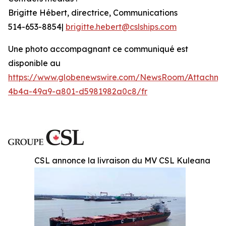
Brigitte Hébert, directrice, Communications
514-653-8854|
brigitte.hebert@cslships.com
Une photo accompagnant ce communiqué est
disponible au
https://www.globenewswire.com/NewsRoom/Attachme
4b4a-49a9-a801-d5981982a0c8/fr
CSL annonce la livraison du MV CSL Kuleana