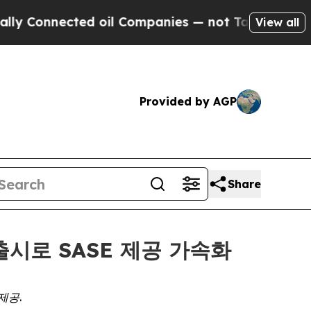
Connected oil Companies — not Taxpayers — the C
View all
Provided by AGP
Share
 출시로 SASE 제공 가속화
제공.