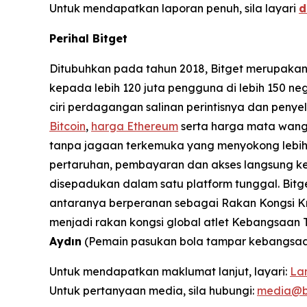
Untuk mendapatkan laporan penuh, sila layari
d
Perihal Bitget
Ditubuhkan pada tahun 2018, Bitget merupaka
kepada lebih 120 juta pengguna di lebih 150 n
ciri perdagangan salinan perintisnya dan peny
Bitcoin
,
harga Ethereum
serta harga mata wang 
tanpa jagaan terkemuka yang menyokong lebih 
pertaruhan, pembayaran dan akses langsung ke
disepadukan dalam satu platform tunggal. Bitg
antaranya berperanan sebagai Rakan Kongsi Kr
menjadi rakan kongsi global atlet Kebangsaan 
Aydın
(Pemain pasukan bola tampar kebangsaan
Untuk mendapatkan maklumat lanjut, layari:
La
Untuk pertanyaan media, sila hubungi:
media@b