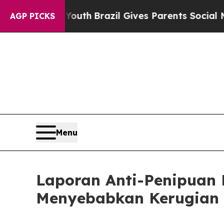
ms to Youth
Brazil Gives Parents Social Media Con
AGP PICKS
Menu
Laporan Anti-Penipuan 
Menyebabkan Kerugian 