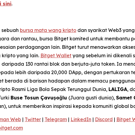
i sini
.
n sebuah
bursa mata wang kripto
dan syarikat Web3 yang
egara dan rantau, bursa Bitget komited untuk membantu 
elesaian perdagangan lain. Bitget turut menawarkan ak
kripto yang lain.
Bitget Wallet
yang sebelum ini dikenali
daripada 130 rantai blok dan berjuta-juta token. Ia me
pada lebih daripada 20,000 DApp, dengan pertukaran t
et berada di barisan hadapan dalam memacu penggunaan 
ipto Rasmi Liga Bola Sepak Terunggul Dunia,
LALIGA
, d
Turki
Buse Tosun Çavuşoğlu
(Juara gusti dunia),
Samet 
), untuk memberikan inspirasi kepada komuniti global 
man Web
|
Twitter
|
Telegram
|
LinkedIn
|
Discord
|
Bitget 
itget.com