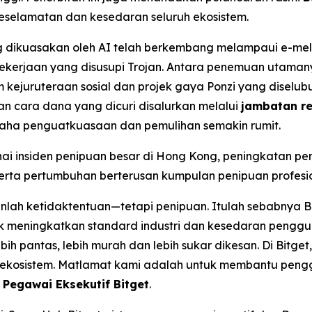
eselamatan dan kesedaran seluruh ekosistem.
ng dikuasakan oleh AI telah berkembang melampaui e-me
pekerjaan yang disusupi Trojan. Antara penemuan utamany
m kejuruteraan sosial dan projek gaya Ponzi yang disel
n cara dana yang dicuri disalurkan melalui
jambatan re
aha penguatkuasaan dan pemulihan semakin rumit.
ai insiden penipuan besar di Hong Kong, peningkatan 
serta pertumbuhan berterusan kumpulan penipuan profesi
kanlah ketidaktentuan—tetapi penipuan. Itulah sebabnya 
tuk meningkatkan standard industri dan kesedaran pengg
ebih pantas, lebih murah dan lebih sukar dikesan. Di Bi
uh ekosistem. Matlamat kami adalah untuk membantu peng
 Pegawai Eksekutif Bitget
.