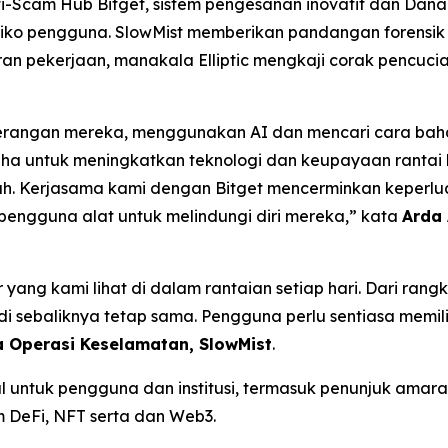
-Scam Hub Bitget, sistem pengesanan inovatif dan Dana 
iko pengguna. SlowMist memberikan pandangan forensik t
 pekerjaan, manakala Elliptic mengkaji corak pencucian
rangan mereka, menggunakan AI dan mencari cara bahar
aha untuk meningkatkan teknologi dan keupayaan rantai 
ah. Kerjasama kami dengan Bitget mencerminkan keper
engguna alat untuk melindungi diri mereka,” kata
Arda 
yang kami lihat di dalam rantaian setiap hari. Dari ra
 di sebaliknya tetap sama. Pengguna perlu sentiasa memil
a Operasi Keselamatan, SlowMist
.
l untuk pengguna dan institusi, termasuk penunjuk amara
 DeFi, NFT serta dan Web3.