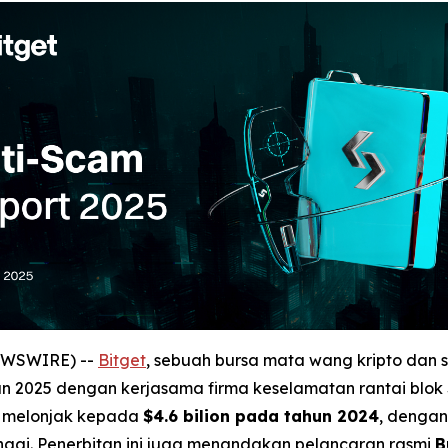
NEWSWIRE) --
Bitget
, sebuah bursa mata wang kripto dan 
n 2025 dengan kerjasama firma keselamatan rantai blok S
l melonjak kepada
$4.6 bilion pada tahun 2024
, dengan
inggi. Penerbitan ini juga menandakan pelancaran rasmi
B