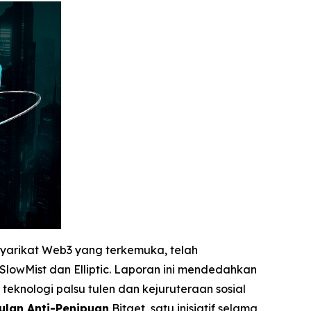
syarikat Web3 yang terkemuka, telah
lowMist dan Elliptic. Laporan ini mendedahkan
 teknologi palsu tulen dan kejuruteraan sosial
ulan Anti-Penipuan
Bitget, satu inisiatif selama