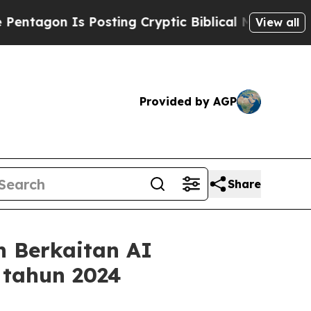
 Is Posting Cryptic Biblical Messages on Social
View all
Provided by AGP
Share
n Berkaitan AI
 tahun 2024