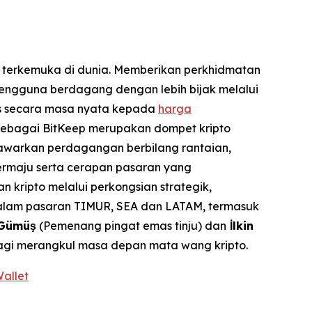
 terkemuka di dunia. Memberikan perkhidmatan
pengguna berdagang dengan lebih bijak melalui
ses secara masa nyata kepada
harga
 sebagai BitKeep merupakan dompet kripto
nawarkan perdagangan berbilang rantaian,
ermaju serta cerapan pasaran yang
kripto melalui perkongsian strategik,
alam pasaran TIMUR, SEA dan LATAM, termasuk
Gümüş
(Pemenang pingat emas tinju) dan
İlkin
bagi merangkul masa depan mata wang kripto.
Wallet